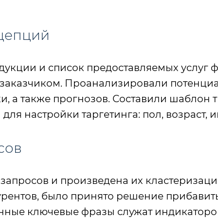
нцепций
укции и список предоставляемых услуг ф
с заказчиком. Проанализировали потенци
и, а также прогнозов. Составили шаблон 
для настройки таргетинга: пол, возраст, и
сов
апросов и произведена их кластеризация
курентов, было принято решение прибавит
нные ключевые фразы служат индикатором