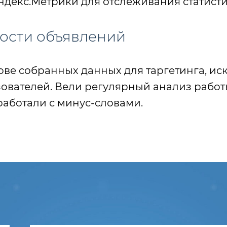
ндекс.Метрики для отслеживания статист
ости объявлений
ове собранных данных для таргетинга, и
ователей. Вели регулярный анализ рабо
работали с минус-словами.