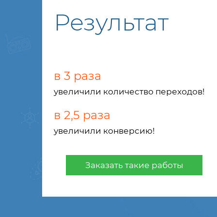
Результат
в 3 раза
увеличили количество переходов!
в 2,5 раза
увеличили конверсию!
Заказать такие работы