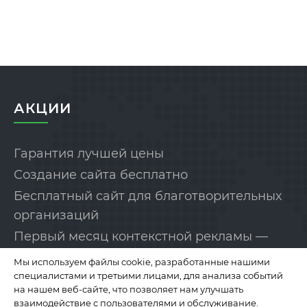
АКЦИИ
Гарантия лучшей цены
Создание сайта бесплатно
Бесплатный сайт для благотворительных
организаций
Первый месяц контекстной рекламы —
бесплатно!
Мы используем файлы cookie, разработанные нашими
специалистами и третьими лицами, для анализа событий
на нашем веб-сайте, что позволяет нам улучшать
КОМПАНИЯ
взаимодействие с пользователями и обслуживание.