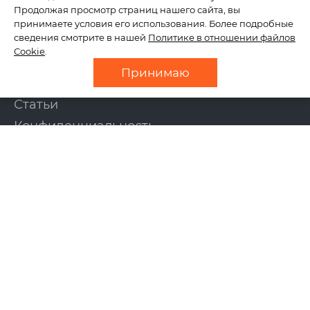
Продолжая просмотр страниц нашего сайта, вы
принимаете условия его использования. Более подробные
сведения смотрите в нашей
Политике в отношении файлов
О нас
Cookie
.
Отзывы
Принимаю
Новости
Статьи
Конфиденциальность
Контакты
УСЛУГИ
Создание сайтов
Интернет-магазины
Поддержка сайтов
Продвижение сайтов