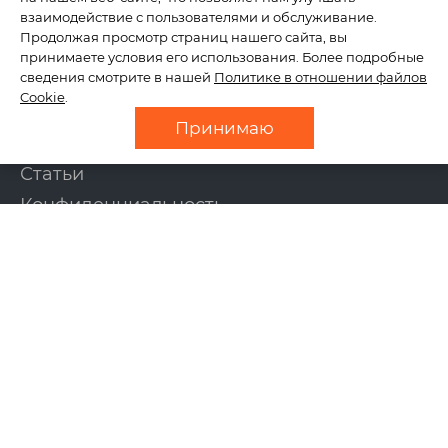
КОМПАНИЯ
взаимодействие с пользователями и обслуживание.
Продолжая просмотр страниц нашего сайта, вы
принимаете условия его использования. Более подробные
сведения смотрите в нашей
Политике в отношении файлов
О нас
Cookie
.
Отзывы
Принимаю
Новости
Статьи
Конфиденциальность
Контакты
УСЛУГИ
Создание сайтов
Интернет-магазины
Поддержка сайтов