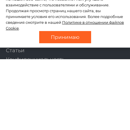
КОМПАНИЯ
взаимодействие с пользователями и обслуживание.
Продолжая просмотр страниц нашего сайта, вы
принимаете условия его использования. Более подробные
сведения смотрите в нашей
Политике в отношении файлов
О нас
Cookie
.
Отзывы
Принимаю
Новости
Статьи
Конфиденциальность
Контакты
УСЛУГИ
Создание сайтов
Интернет-магазины
Поддержка сайтов