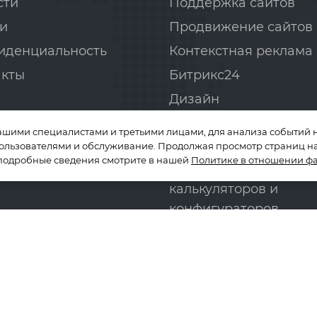
сти
Поддержка сайтов
и
Продвижение сайтов
иденциальность
Контекстная реклама
акты
Битрикс24
Дизайн
Аудит сайта
ашими специалистами и третьими лицами, для анализа событий н
Вёрстка сайтов
пользователями и обслуживание. Продолжая просмотр страниц на
 подробные сведения смотрите в нашей
Политике в отношении фа
Разработка онлайн-
калькуляторов и
конфигураторов