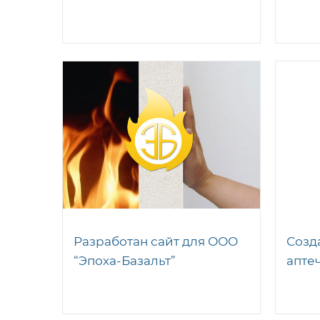
Разработан сайт для ООО
Созд
“Эпоха-Базальт”
апте