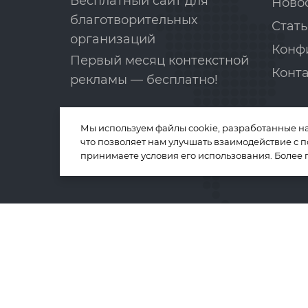
Бесплатный сайт для
Ново
благотворительных
Стать
организаций
Конф
Первый месяц контекстной
Конт
рекламы — бесплатно!
Мы используем файлы cookie, разработанные н
что позволяет нам улучшать взаимодействие с 
принимаете условия его использования. Более
Телефон:
8-800-775-02-81