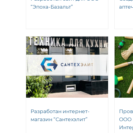
“Эпоха-Базальт”
апте
Разработан интернет-
Пров
магазин “Сантехэлит”
ООО 
Инте