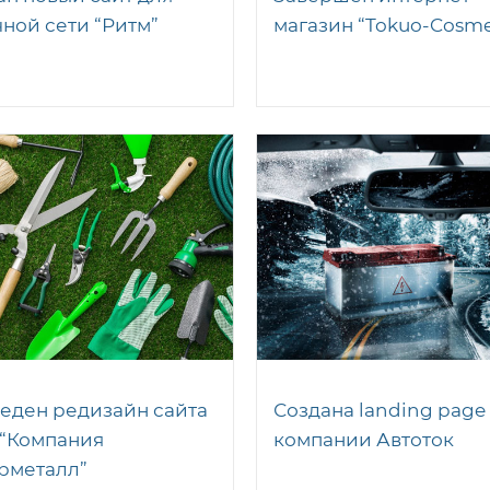
чной сети “Ритм”
магазин “Tokuo-Cosme
еден редизайн сайта
Создана landing page
“Компания
компании Автоток
рметалл”