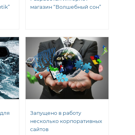
tik”
магазин “Волшебный сон”
 для
Запущено в работу
несколько корпоративных
сайтов