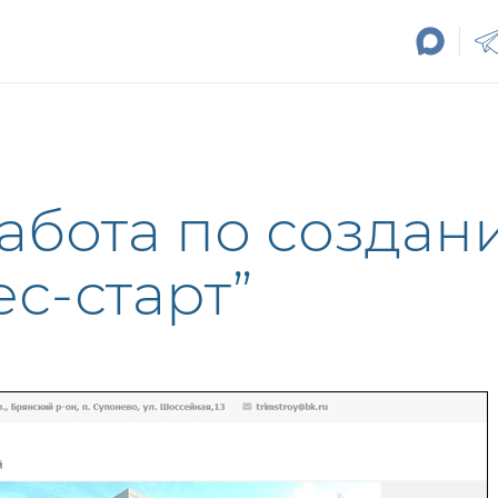
абота по создан
ес-старт”