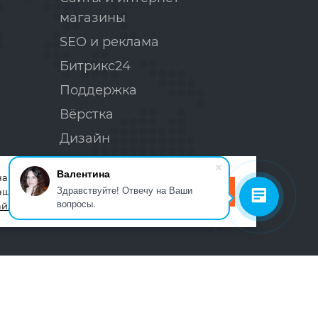
магазины
SEO и реклама
Битрикс24
Поддержка
Вёрстка
Дизайн
Валентина
а нашем веб-сайте,
Здравствуйте! Отвечу на Ваши
Принимаю
шего сайта, вы
вопросы.
йлов Cookie
.