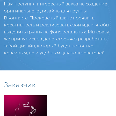
Нам поступил интересный заказ на создание
оригинального дизайна для группы
ВКонтакте. Прекрасный шанс проявить
креативность и реализовать свои идеи, чтобы
выделить группу на фоне остальных. Мы сразу
же принялись за дело, стремясь разработать
такой дизайн, который будет не только
красивым, но и удобным для пользователей.
Заказчик