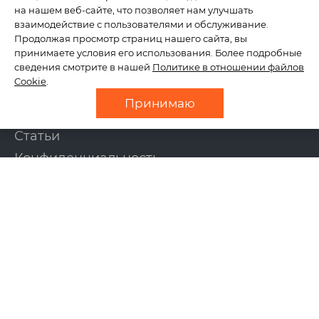
на нашем веб-сайте, что позволяет нам улучшать
КОМПАНИЯ
взаимодействие с пользователями и обслуживание.
Продолжая просмотр страниц нашего сайта, вы
принимаете условия его использования. Более подробные
сведения смотрите в нашей
Политике в отношении файлов
О нас
Cookie
.
Отзывы
Принимаю
Новости
Статьи
Конфиденциальность
Контакты
УСЛУГИ
Создание сайтов
Интернет-магазины