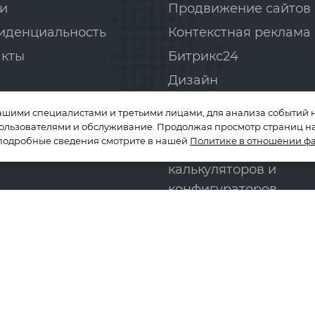
и
Продвижение сайтов
иденциальность
Контекстная реклама
акты
Битрикс24
Дизайн
Аудит сайта
ашими специалистами и третьими лицами, для анализа событий н
Вёрстка сайтов
пользователями и обслуживание. Продолжая просмотр страниц на
 подробные сведения смотрите в нашей
Политике в отношении фа
Разработка онлайн-
калькуляторов и
конфигураторов
© 2005–2026 Альма