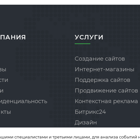
ПАНИЯ
УСЛУГИ
Создание сайтов
вы
Интернет-магазины
сти
Поддержка сайтов
и
Продвижение сайтов
иденциальность
Контекстная реклама
акты
Битрикс24
Дизайн
Аудит сайта
ашими специалистами и третьими лицами, для анализа событий н