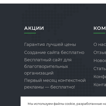
АКЦИИ
КОМ
Гарантия лучшей цены
О нас
Создание сайта бесплатно
Отзы
Бесплатный сайт для
Ново
благотворительных
Стать
организаций
Конф
Первый месяц контекстной
Конт
рекламы — бесплатно!
Мы используем файлы cookie, разработанные н