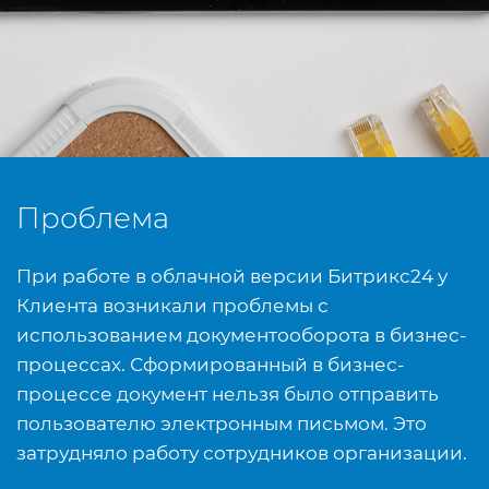
Проблема
При работе в облачной версии Битрикс24 у
Клиента возникали проблемы с
использованием документооборота в бизнес-
процессах. Сформированный в бизнес-
процессе документ нельзя было отправить
пользователю электронным письмом. Это
затрудняло работу сотрудников организации.