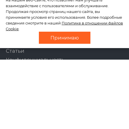
на нашем веб-сайте, что позволяет нам улучшать
КОМПАНИЯ
взаимодействие с пользователями и обслуживание.
Продолжая просмотр страниц нашего сайта, вы
принимаете условия его использования. Более подробные
сведения смотрите в нашей
Политике в отношении файлов
О нас
Cookie
.
Отзывы
Принимаю
Новости
Статьи
Конфиденциальность
Контакты
УСЛУГИ
Создание сайтов
Интернет-магазины
Поддержка сайтов