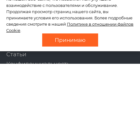
КОМПАНИЯ
взаимодействие с пользователями и обслуживание.
Продолжая просмотр страниц нашего сайта, вы
принимаете условия его использования. Более подробные
сведения смотрите в нашей
Политике в отношении файлов
О нас
Cookie
.
Отзывы
Принимаю
Новости
Статьи
Конфиденциальность
Контакты
УСЛУГИ
Создание сайтов
Интернет-магазины
Поддержка сайтов