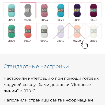
+1
98203
98206
98223
98224
98215
98238
98290
98634
98643
98649
98200
98205
Стандартные настройки
Настроили интеграцию при помощи готовых
модулей со службами доставки “Деловые
линии” и “ПЭК”.
Наполнили страницы сайта информацией