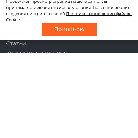
Продолжая просмотр страниц нашего сайта, вы
принимаете условия его использования. Более подробные
сведения смотрите в нашей
Политике в отношении файлов
О нас
Cookie
.
Отзывы
Принимаю
Новости
Статьи
Конфиденциальность
Контакты
УСЛУГИ
Создание сайтов
Интернет-магазины
Поддержка сайтов
Продвижение сайтов