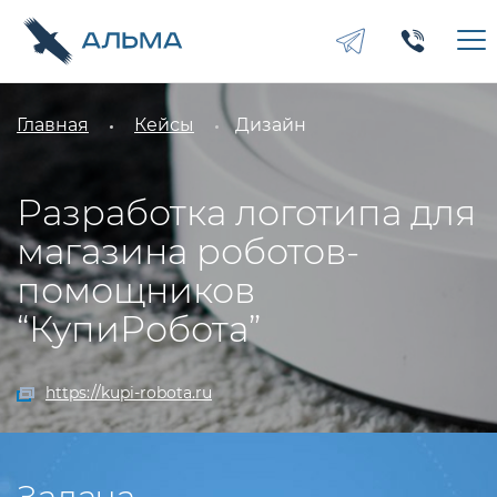
Главная
Кейсы
Дизайн
Разработка логотипа для
магазина роботов-
помощников
“КупиРобота”
https://kupi-robota.ru