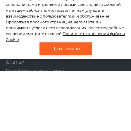
специалистами и третьими лицами, для анализа событий
на нашем веб-сайте, что позволяет нам улучшать
КОМПАНИЯ
взаимодействие с пользователями и обслуживание.
Продолжая просмотр страниц нашего сайта, вы
принимаете условия его использования. Более подробные
сведения смотрите в нашей
Политике в отношении файлов
О нас
Cookie
.
Отзывы
Принимаю
Новости
Статьи
Конфиденциальность
Контакты
УСЛУГИ
Создание сайтов
Интернет-магазины