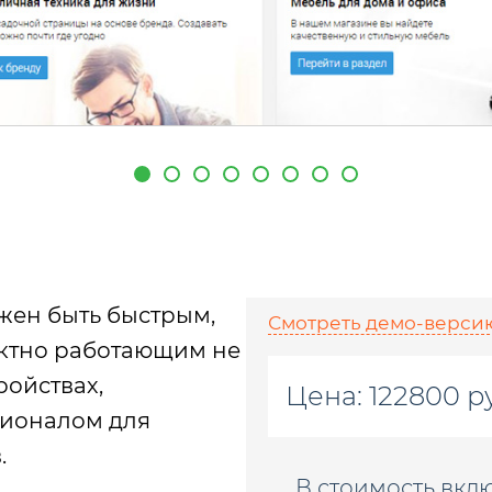
жен быть быстрым,
Смотреть демо-верси
ектно работающим не
ройствах,
Цена:
122800 р
ционалом для
.
В стоимость вкл