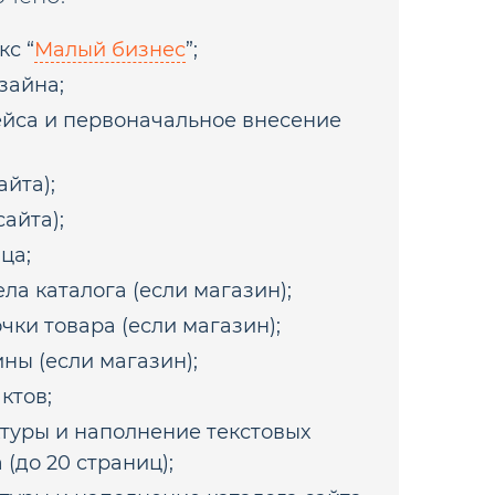
кс “
Малый бизнес
”;
зайна;
йса и первоначальное внесение
айта);
айта);
ца;
ла каталога (если магазин);
чки товара (если магазин);
ны (если магазин);
ктов;
ктуры и наполнение текстовых
 (до 20 страниц);