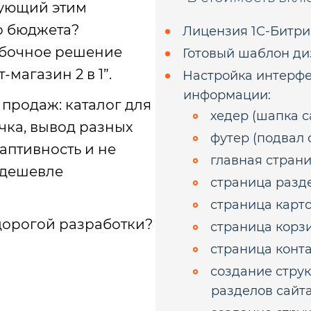
твующий этим
о бюджета?
Лицензия 1С-Битри
робочное решение
Готовый шаблон ди
агазин 2 в 1”.
Настройка интерфе
информации:
 продаж: каталог для
хедер (шапка с
чка, вывод разных
футер (подвал с
аптивность и не
главная страни
з дешевле
страница разде
страница карто
дорогой разработки?
страница корзи
страница конта
создание стру
разделов сайта