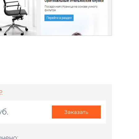
ю
уб.
Заказать
ючено: