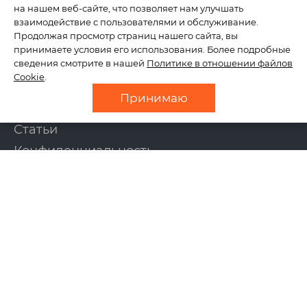
на нашем веб-сайте, что позволяет нам улучшать
КОМПАНИЯ
взаимодействие с пользователями и обслуживание.
Продолжая просмотр страниц нашего сайта, вы
принимаете условия его использования. Более подробные
сведения смотрите в нашей
Политике в отношении файлов
О нас
Cookie
.
Отзывы
Принимаю
Новости
Статьи
Конфиденциальность
Контакты
УСЛУГИ
Создание сайтов
Интернет-магазины
Поддержка сайтов