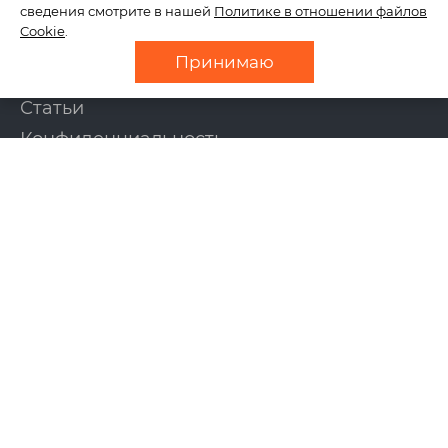
сведения смотрите в нашей
Политике в отношении файлов
О нас
Cookie
.
Отзывы
Принимаю
Новости
Статьи
Конфиденциальность
Контакты
УСЛУГИ
Создание сайтов
Интернет-магазины
Поддержка сайтов
Продвижение сайтов
Контекстная реклама