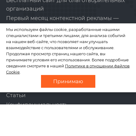
Бесплатный сайт для благотворительных
организаций
Первый месяц контекстной рекламы —
бесплатно!
Мы используем файлы cookie, разработанные нашими
специалистами и третьими лицами, для анализа событий
на нашем веб-сайте, что позволяет нам улучшать
КОМПАНИЯ
взаимодействие с пользователями и обслуживание.
Продолжая просмотр страниц нашего сайта, вы
принимаете условия его использования. Более подробные
сведения смотрите в нашей
Политике в отношении файлов
О нас
Cookie
.
Отзывы
Принимаю
Новости
Статьи
Конфиденциальность
Контакты
УСЛУГИ